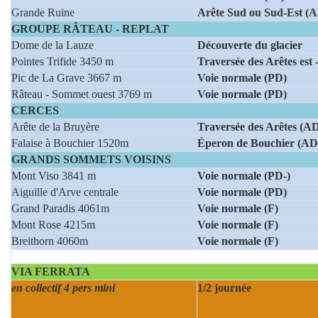
Grande Ruine
Arête Sud ou Sud-Est (
GROUPE RÂTEAU - REPLAT
Dome de la Lauze
Découverte du glacier
Pointes Trifide 3450 m
Traversée des Arêtes est 
Pic de La Grave 3667 m
Voie normale (PD)
Râteau - Sommet ouest 3769 m
Voie normale (PD)
CERCES
Arête de la Bruyère
Traversée des Arêtes (A
Falaise à Bouchier 1520m
Éperon de Bouchier (AD
GRANDS SOMMETS VOISINS
Mont Viso 3841 m
Voie normale (PD-)
Aiguille d'Arve centrale
Voie normale (PD)
Grand Paradis 4061m
Voie normale (F)
Mont Rose 4215m
Voie normale (F)
Breithorn 4060m
Voie normale (F)
VIA FERRATA
en collectif 4 pers mini
1/2 journée