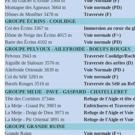
Pic du Glacier d'Arsine 3364 m
Voie Normale (F)
Montagne des Agneaux 3664 m
Voie normale (PD)
Dômes de Monêtier 3478 m
Traversée (F)
GROUPE ÉCRINS - COOLIDGE
Col des Écrins 3367 m
Immersion au cœur du gla
Dôme de Neige des Écrins 4015 m
Voie normale (F+)
Barre des Écrins 4102 m
Voie normale (PD)
GROUPE PELVOUX - AILEFROIDE - BOEUFS ROUGES
Pelvoux 3943 m
Traversée Coolidge/Roch
Aiguille de Sialouze 3576 m
Traversée des arêtes (D)
Ailefroide Orientale 3839 m
Voie Normale (PD-)
Col du Sélé 3283 m
Voie normale (F)
Bœufs Rouges 3516 m
Traversée du Sélé au Re
GROUPE MEIJE - PAVE - GASPARD - CHATELLERET
Tête des Corridors 3734m
Refuge de l'Aigle et tête
La Meije - Grand Pic 3983 m
Enfetchores et Traversée
La Meije - Doigt de Dieu 3973 m
Refuge de l'Aigle et Voi
La Meije - Pic Oriental 3891 m
Refuge de l'Aigle et Voi
GROUPE GRANDE RUINE
Grande Ruine
Voie normale (F+)