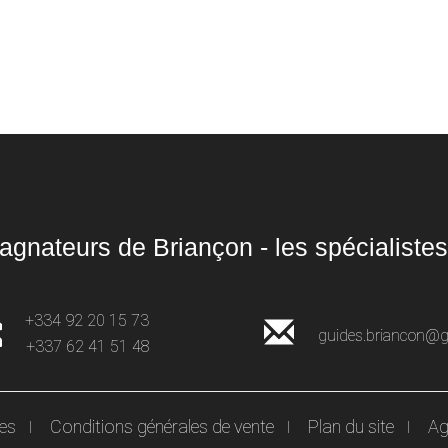
gnateurs de Briançon - les spécialistes
+334 92 20 15 73
guides.briancon@
+337 62 41 51 48
les
Conditions générales de vente
Plan du site
Ag