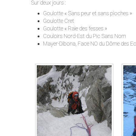
Sur deux jours :
Goulotte « Sans peur et sans pioches »
Goulotte Cret
Goulotte « Raie des fesses »
Couloirs Nord-Est du Pic Sans Nom
Mayer-Dibona, Face NO du Dôme des Ecr