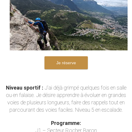
Je réserve
Niveau sportif :
J’ai déjà grimpé quelques fois en salle
ou en falaise. Je désire apprendre à évoluer en grandes
voies de plusieurs longueurs, faire des rappels tout en
parcourant des voies faciles. Niveau 5 en escalade.
Programme:
J1 – Secteur Rocher Baron