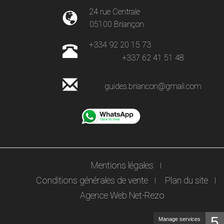
24 rue Centrale
05100 Briançon
+334 92 20 15 73
+337 62 41 51 48
guides.briancon@gmail.com
Mentions légales
Conditions générales de vente
Plan du site
Agence Web Net-Rezo
5
Manage services