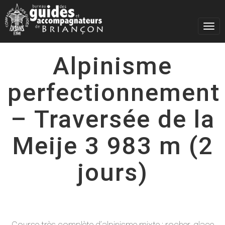
Togg
navig
Alpinisme
perfectionnement
– Traversée de la
Meije 3 983 m (2
jours)
Course très complète d’alpinisme mixte : rocher, glace